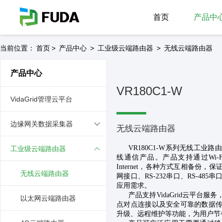
首页
产品中
当前位置：
首页
>
产品中心
>
工业级云端路由器
>
无线云端路由器
产品中心
VR180C1-W
VidaGrid管理云平台
边缘网关数据采集器
无线云端路由器
VR180C1-W系列无线工
工业级云端路由器
线通信产品。产品支持
通过Wi-F
Internet，各种方式互相备份
无线云端路由器
网接口、
RS-232串口、RS-4
应用需求。
产品支持VidaGrid云平台
以太网云端路由器
点对点连接以及安全可靠的数据
升级、远程维护等功能，为用户节