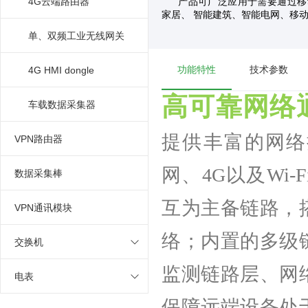
产品可广泛应用于需要通过移
4G云端路由器
家居、 智能建筑、智能电网、移
单、双频工业无线网关
功能特性
技术参数
4G HMI dongle
高可靠网络
车载数据采集器
提供丰富的网络
VPN路由器
网、4G以及Wi
数据采集棒
互为主备链路，
VPN通讯模块
络；内置的多级
交换机
监测链路层、网
电表
保障远端设备处